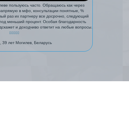
леве пользуюсь часто. Обращаюсь как через
напрямую в мфо, консультации понятные, %
ый раз их партнеру все досрочно, следующий
под меньший процент. Особая благодарность
дскажет и доходчиво ответит на любые вопросы.
, 39 лет Могилев, Беларусь