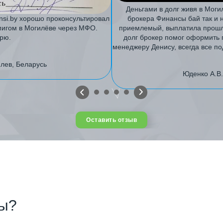
Деньгами в долг живя в Моги
ansi.by хорошо проконсультировал
брокера Финансы бай так и 
мигом в Могилёве через МФО.
приемлемый, выплатила прошл
рю.
долг брокер помог оформить 
менеджеру Денису, всегда все по
илев, Беларусь
Юденко А.В.
Оставить отзыв
сы?