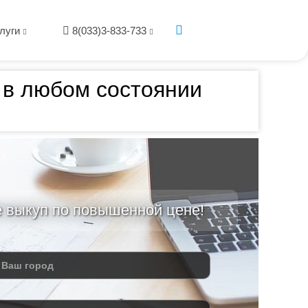
луги
8(033)3-833-733
х в любом состоянии
е выкуп по повышенной цене!