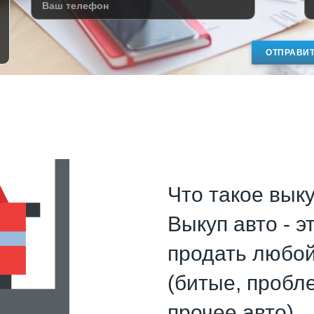
ОТПРАВИ
Что такое выку
Выкуп авто - 
продать любо
(битые, пробл
прочее авто).