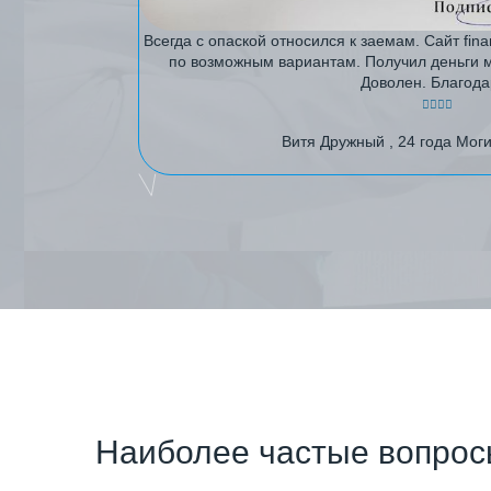
Всегда с опаской относился к заемам. Сайт fin
по возможным вариантам. Получил деньги 
Доволен. Благода
Витя Дружный , 24 года Мог
Наиболее частые вопро