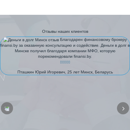
Отзывы наших клиентов
Благодарен финансовому брокеру
finansi.by за оказанную консультацию и содействие. Деньги в долг в
Минске получил благодаря компании МФО, которую
порекомендовали finansi.by.
Пташкин Юрий Игоревич, 25 лет Минск, Беларусь