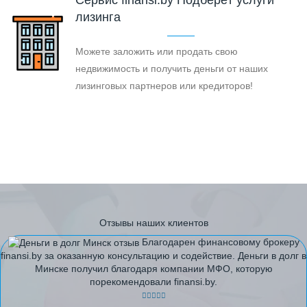
Cервис finansi.by Подберёт услуги
лизинга
Можете заложить или продать свою
недвижимость и получить деньги от наших
лизинговых партнеров или кредиторов!
Отзывы наших клиентов
Благодарен финансовому брокеру
finansi.by за оказанную консультацию и содействие. Деньги в долг в
Минске получил благодаря компании МФО, которую
порекомендовали finansi.by.