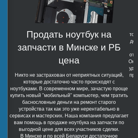
М
Продать ноутбук на
тол
дол
запчасти в Минске и РБ
отп
цена
Он 
удо
Никто не застрахован от неприятных ситуаций,
пре
которые достаточно часто происходят с
ноутбуками. В современном мире, зачастую проще
купить новый "мобильный" компьютер, чем тратить
баснословные деньги на ремонт старого
устройства так как это уже нерентабельно в
сервисах и мастерских. Наша компания предлагает
вам помощь в продаже ноутбука на запчасти по
выгодной цене для всех участников сделки.
В Минске и по всей Беларуси достаточное