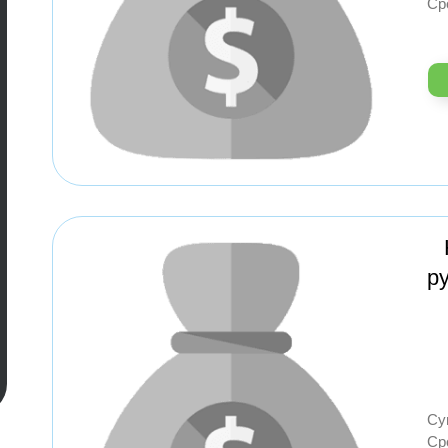
Ср
р
Су
Ср