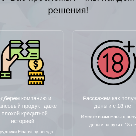
решения!
дберем компанию и
Расскажем как получ
ансовый продукт даже
деньги с 18 лет
с плохой кредитной
Имеете возможность пол
историей
деньги на руки с 18 ле
рудники Finansi.by всегда