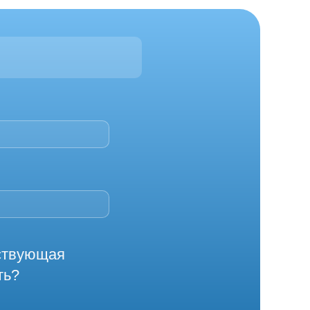
йствующая
ть?