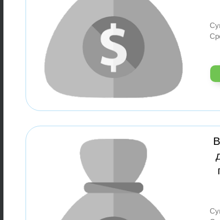
Су
Ср
В
Су