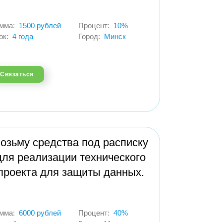
мма:
1500 рублей
Процент:
10%
ок:
4 года
Город:
Минск
Связаться
озьму средства под расписку
для реализации технического
проекта для защиты данных.
мма:
6000 рублей
Процент:
40%