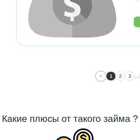
<
1
2
3
…
Какие плюсы от такого займа ?