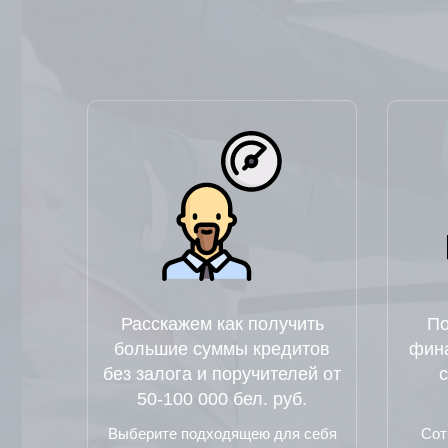
Расскажем как получить
По
большие суммы кредитов
фин
без залога и поручителей от
50-100 000 бел. руб.
Выберите подходящею для себя
Сот