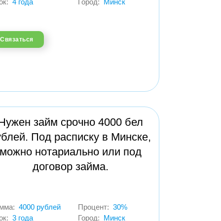
ок:
4 года
Город:
Минск
Связаться
Нужен займ срочно 4000 бел
ублей. Под расписку в Минске,
можно нотариально или под
договор займа.
мма:
4000 рублей
Процент:
30%
ок:
3 года
Город:
Минск