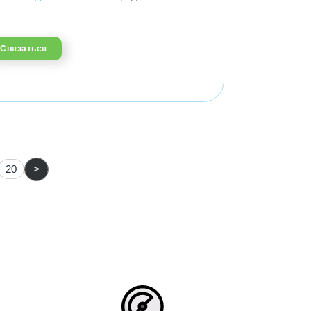
Связаться
20
>