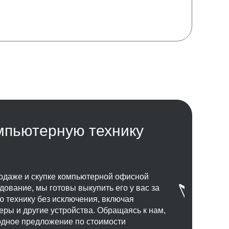
мпьютерную технику
одаже и скупке компьютерной офисной
дование, мы готовы выкупить его у вас за
 технику без исключения, включая
ры и другие устройства. Обращаясь к нам,
одное предложение по стоимости