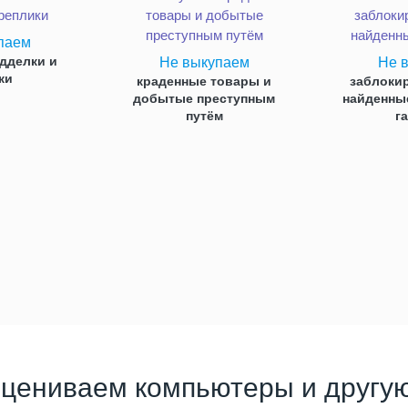
паем
дделки и
Не выкупаем
Не 
ки
краденные товары и
заблоки
добытые преступным
найденные
путём
г
оцениваем компьютеры и другую