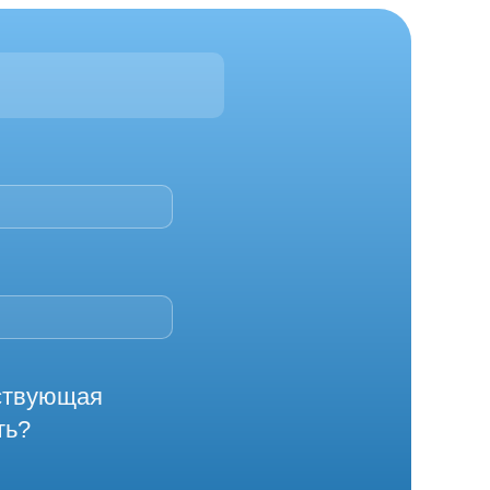
йствующая
ть?