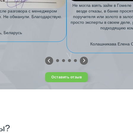
Не могла взять займ в Гомеле 
осле разговора с менеджером
везде отказы, в банке прося
м. Не обманули. Благодарствую.
поручителя или золото в зало
просто эксперты в своем деле
подходящию ком
ь, Беларусь
Колашникава Елена С
Оставить отзыв
сы?