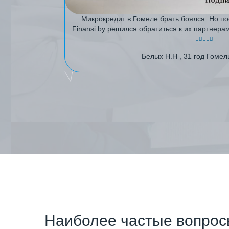
Микрокредит в Гомеле брать боялся. Но п
Finansi.by решился обратиться к их партнера
Белых Н.Н , 31 год Гомел
Наиболее частые вопро