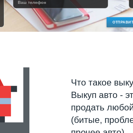
ОТПРАВИ
Что такое выку
Выкуп авто - 
продать любо
(битые, пробл
прочее авто).