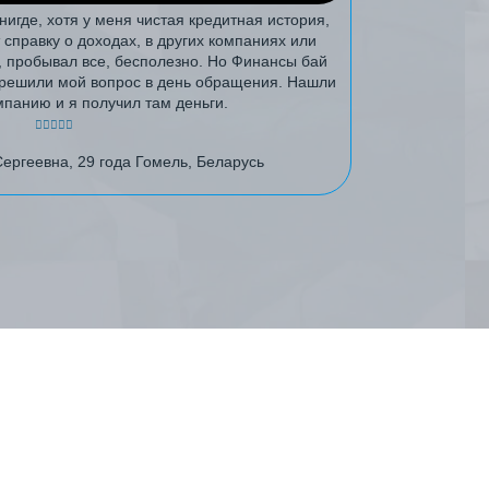
нигде, хотя у меня чистая кредитная история,
т справку о доходах, в других компаниях или
г, пробывал все, бесполезно. Но Финансы бай
, решили мой вопрос в день обращения. Нашли
панию и я получил там деньги.
ергеевна, 29 года Гомель, Беларусь