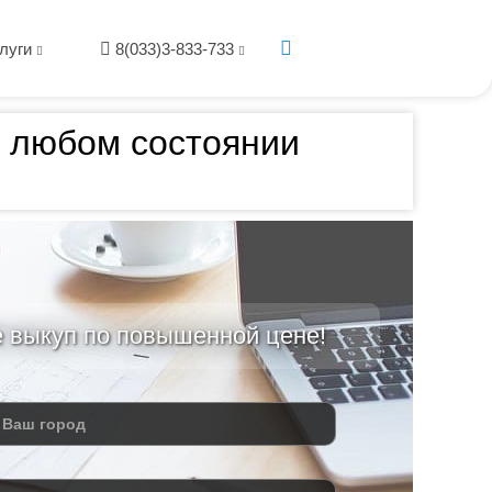
луги
8(033)3-833-733
в любом состоянии
е выкуп по повышенной цене!