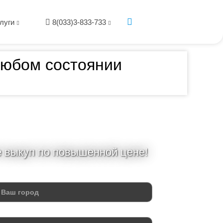
луги
8(033)3-833-733
 любом состоянии
е выкуп по повышенной цене!