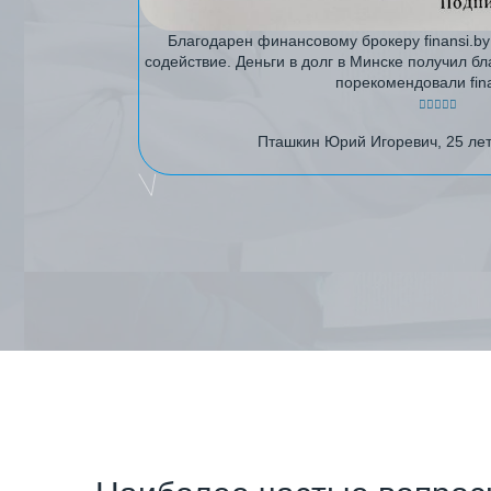
Благодарен финансовому брокеру finansi.by
содействие. Деньги в долг в Минске получил 
порекомендовали fina
Пташкин Юрий Игоревич, 25 лет