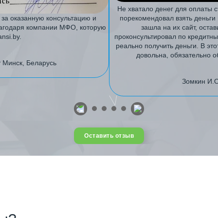
Не хватало денег для оплаты 
 за оказанную консультацию и
порекомендовал взять деньги в
благодаря компании МФО, которую
зашла на их сайт, оста
nsi.by.
проконсультировал по кредитны
реально получить деньги. В это
довольна, обязательно о
 Минск, Беларусь
Зомкин И.О
Оставить отзыв