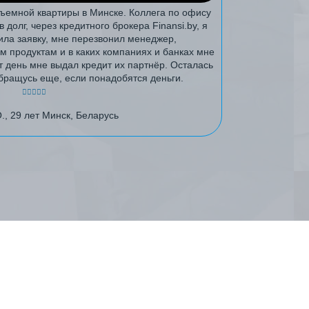
съемной квартиры в Минске. Коллега по офису
 долг, через кредитного брокера Finansi.by, я
вила заявку, мне перезвонил менеджер,
м продуктам и в каких компаниях и банках мне
т день мне выдал кредит их партнёр. Осталась
бращусь еще, если понадобятся деньги.
., 29 лет Минск, Беларусь