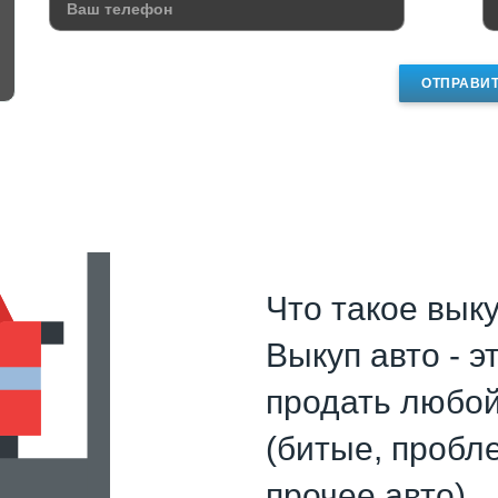
ОТПРАВИ
Что такое выку
Выкуп авто - 
продать любо
(битые, пробл
прочее авто).