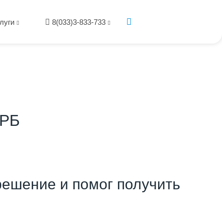
луги
8(033)3-833-733
 РБ
ешение и помог получить