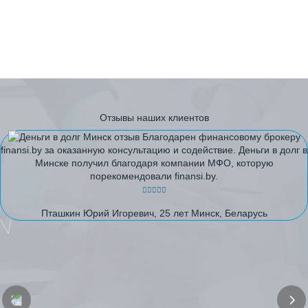
Отзывы наших клиентов
Благодарен финансовому брокеру
finansi.by за оказанную консультацию и содействие. Деньги в долг в
Минске получил благодаря компании МФО, которую
порекомендовали finansi.by.
Пташкин Юрий Игоревич, 25 лет Минск, Беларусь