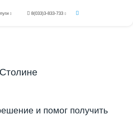
луги
8(033)3-833-733
 Столине
ешение и помог получить