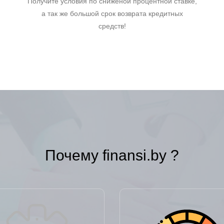
Получите условия по сниженой процентной ставке,
а так же большой срок возврата кредитных
средств!
Почему finansi.by ?