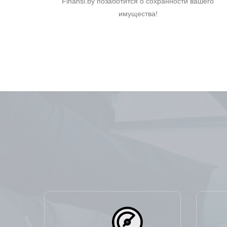
Finansi.by позаботится о сохранности вашего
имущества!