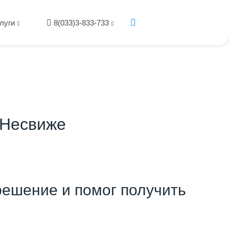
луги
8(033)3-833-733
 Несвиже
ешение и помог получить