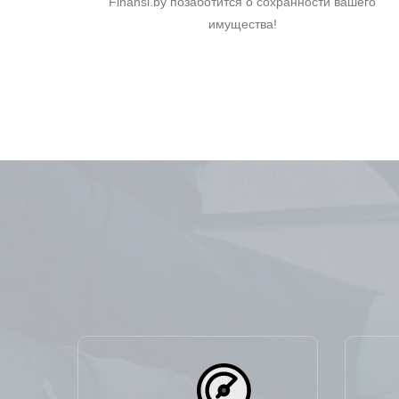
Finansi.by позаботится о сохранности вашего
имущества!