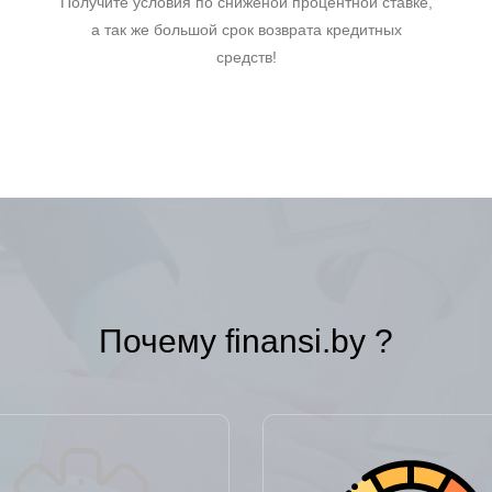
Получите условия по сниженой процентной ставке,
а так же большой срок возврата кредитных
средств!
Почему finansi.by ?