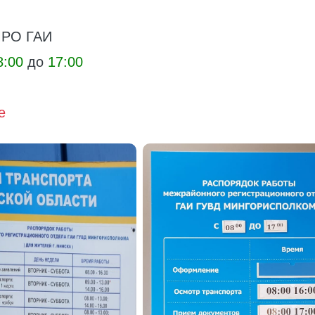
МРО ГАИ
8:00
до
17:00
е