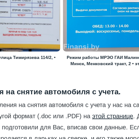
лица Тимирязева 114/2, •
Режим работы МРЭО ГАИ Малино
Минск, Менковский тракт, 2 • э
я на снятие автомобиля с учета.
ения на снятия автомобиля с учета у нас на с
угой формат (.doc или .PDF) на
этой странице
.
е подготовили для Вас, вписав свои данные. Ес
родается в ларьках на сверке, и его также могу