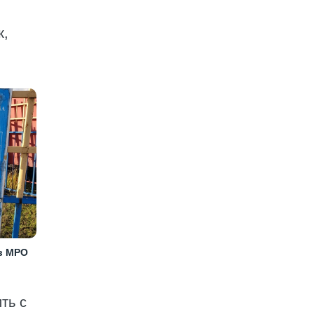
к,
в МРО
ть с