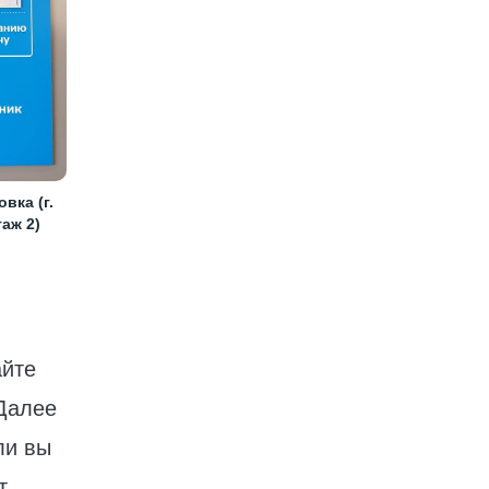
вка (г.
таж 2)
айте
 Далее
ли вы
т