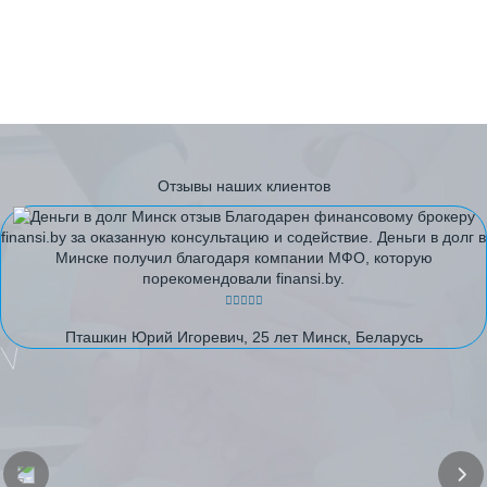
Отзывы наших клиентов
Благодарен финансовому брокеру
finansi.by за оказанную консультацию и содействие. Деньги в долг в
Минске получил благодаря компании МФО, которую
порекомендовали finansi.by.
Пташкин Юрий Игоревич, 25 лет Минск, Беларусь