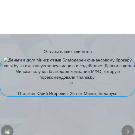
Отзывы наших клиентов
Благодарен финансовому брокеру
finansi.by за оказанную консультацию и содействие. Деньги в долг в
Минске получил благодаря компании МФО, которую
порекомендовали finansi.by.
Пташкин Юрий Игоревич, 25 лет Минск, Беларусь