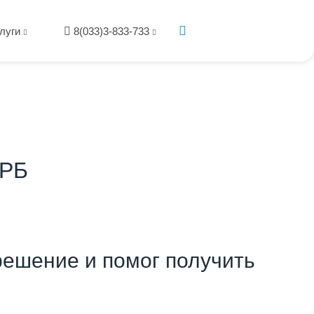
луги
8(033)3-833-733
 РБ
ешение и помог получить