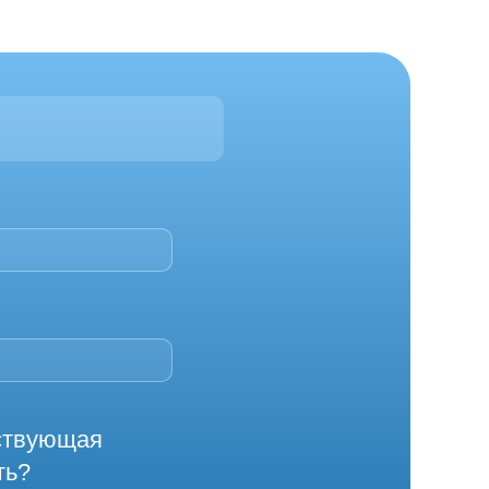
йствующая
ть?