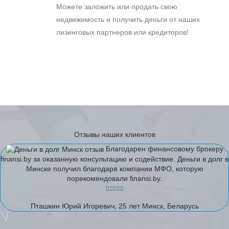
Можете заложить или продать свою
недвижимость и получить деньги от наших
лизинговых партнеров или кредиторов!
Отзывы наших клиентов
Благодарен финансовому брокеру
finansi.by за оказанную консультацию и содействие. Деньги в долг в
Минске получил благодаря компании МФО, которую
порекомендовали finansi.by.
Пташкин Юрий Игоревич, 25 лет Минск, Беларусь