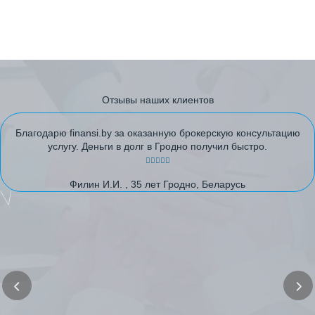
Отзывы наших клиентов
Благодарю finansi.by за оказанную брокерскую консультацию
услугу. Деньги в долг в Гродно получил быстро.
Филин И.И. , 35 лет Гродно, Беларусь