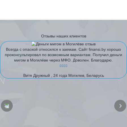
Отзывы наших клиентов
Всегда с опаской относился к заемам. Сайт finansi.by хорошо
проконсультировал по возможным вариантам. Получил деньги
мигом в Могилёве через МФО. Доволен. Благодарю.
Витя Дружный , 24 года Могилев, Беларусь