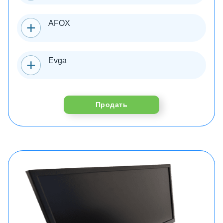
AFOX
Evga
Продать