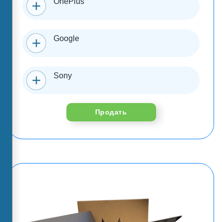
OnePlus
Google
Sony
Продать