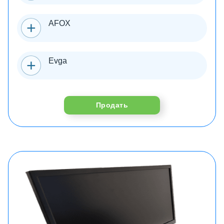
AFOX
Evga
Продать