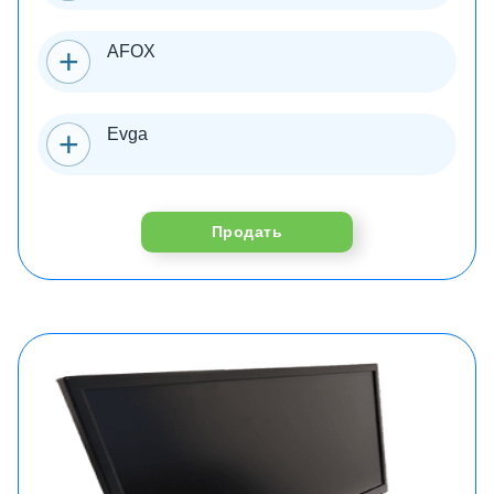
AFOX
Evga
Продать