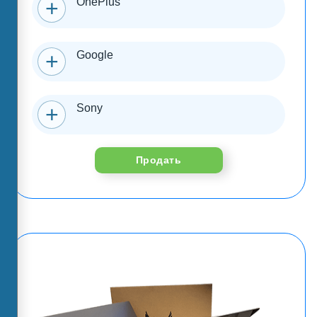
OnePlus
Google
Sony
Продать