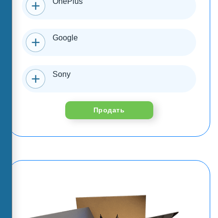
OnePlus
Google
Sony
Продать