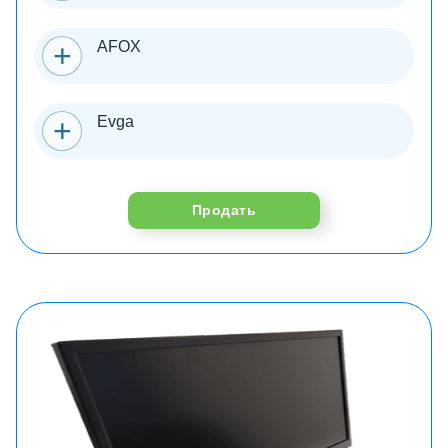
AFOX
Evga
Продать