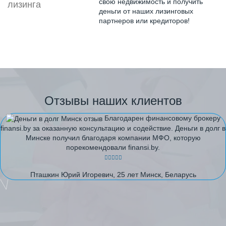
свою недвижимость и получить
деньги от наших лизинговых
партнеров или кредиторов!
Отзывы наших клиентов
Благодарен финансовому брокеру
finansi.by за оказанную консультацию и содействие. Деньги в долг в
Минске получил благодаря компании МФО, которую
порекомендовали finansi.by.
Пташкин Юрий Игоревич, 25 лет Минск, Беларусь