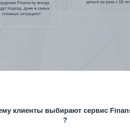
деньги на руки с 18 ле
рудники Finansi.by всегда
дут подход, даже в самых
сложных ситуациях!
ему клиенты выбирают сервис Finans
?