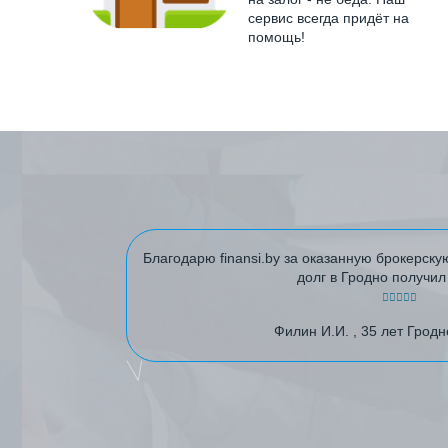
сервис всегда придёт на
помощь!
Благодарю finansi.by за оказанную брокерскую
долг в Гродно получил
Филин И.И. , 35 лет Гродн