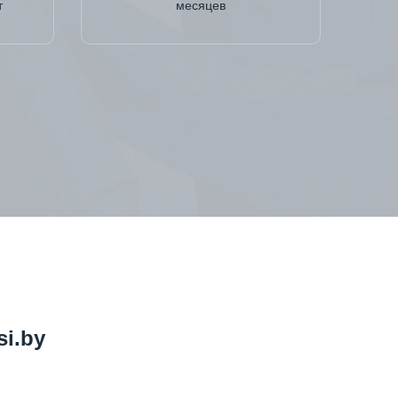
т
месяцев
i.by