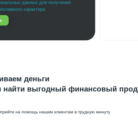
сональных данных для получения
екламного характера
ть
иваем деньги
 найти выгодный финансовый проду
ва прийти на помощь нашим клиентам в трудную минуту