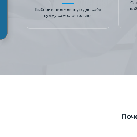
Сот
най
Выберите подходящую для себя
сумму самостоятельно!
Поч