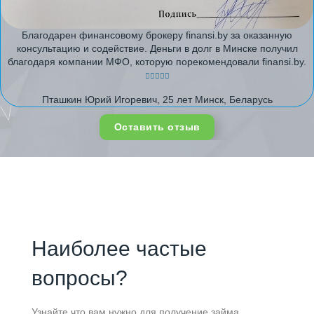
Благодарен финансовому брокеру finansi.by за оказанную
консультацию и содействие. Деньги в долг в Минске получил
благодаря компании МФО, которую порекомендовали finansi.by.
Пташкин Юрий Игоревич, 25 лет Минск, Беларусь
Оставить отзыв
Наиболее частые
вопросы?
Узнайте что вам нужно для получение займа