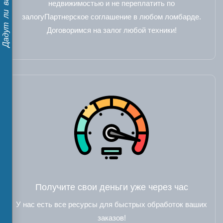
Дадут ли вам кредит?
недвижимостью и не переплатить по
залогуПартнерское соглашение в любом ломбарде.
Договоримся на залог любой техники!
Получите свои деньги уже через час
У нас есть все ресурсы для быстрых обработок ваших
заказов!