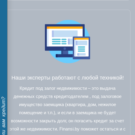
Наши эксперты работают с любой техникой!
Кредит под залог недвижимости – это выдача
денежных средств кредитодателем , под залоговое
Дадут ли вам кредит?
имущество заемщика (квартира, дом, нежилое
помещение и т.п.), и если в заемщика не будет
возможности закрыть долг, он погасить кредит за счет
этой же недвижимости. Finansi.by поможет остаться и с