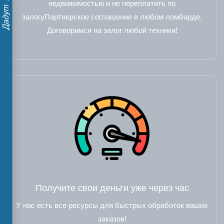
недвижимостью и не переплатить по
залогуПартнерское соглашение в любом ломбарде.
Договоримся на залог любой техники!
Получите свои деньги уже через час
У нас есть все ресурсы для быстрых обработок ваших
заказов!