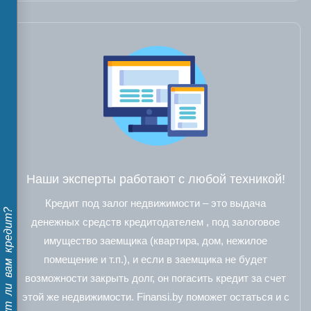
Наши эксперты работают с любой техникой!
Кредит под залог недвижимости – это выдача
Дадут ли вам кредит?
денежных средств кредитодателем , под залоговое
имущество заемщика (квартира, дом, нежилое
помещение и т.п.), и если в заемщика не будет
возможности закрыть долг, он погасить кредит за счет
этой же недвижимости. Finansi.by поможет остаться и с