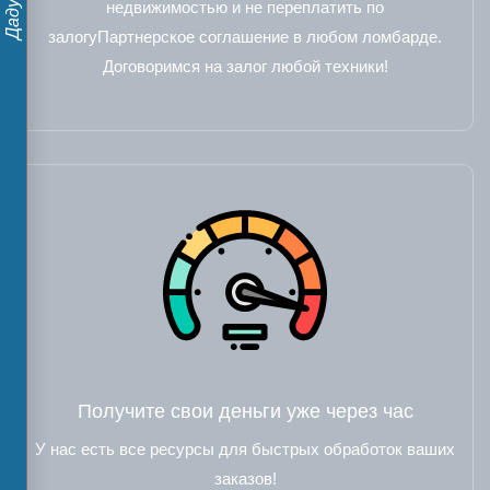
недвижимостью и не переплатить по
залогуПартнерское соглашение в любом ломбарде.
Договоримся на залог любой техники!
Получите свои деньги уже через час
У нас есть все ресурсы для быстрых обработок ваших
заказов!