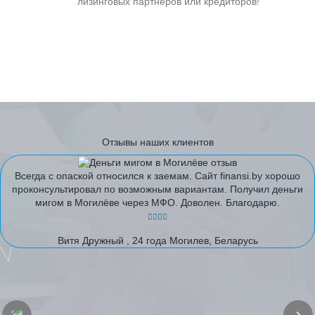
лизинговых партнеров или кредиторов!
Отзывы наших клиентов
Всегда с опаской относился к заемам. Сайт finansi.by хорошо
проконсультировал по возможным вариантам. Получил деньги
мигом в Могилёве через МФО. Доволен. Благодарю.
Витя Дружный , 24 года Могилев, Беларусь