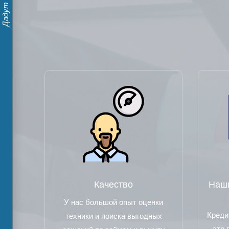
Качество
Наши
У нас большой опыт оценки
Креди
техники и поиска выгодных
это 