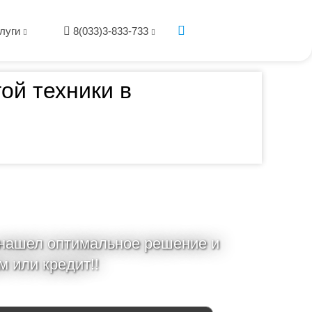
луги
8(033)3-833-733
ой техники в
 нашел оптимальное решение и
м или кредит!!