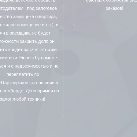
тодателем , под залоговое
заказов!
ество заемщика (квартира,
ежилое помещение и т.п.), и
ли в заемщика не будет
можности закрыть долг, он
ить кредит за счет этой же
имости. Finansi.by поможет
ься и с недвижимостью и не
переплатить по
уПартнерское соглашение в
 ломбарде. Договоримся на
залог любой техники!