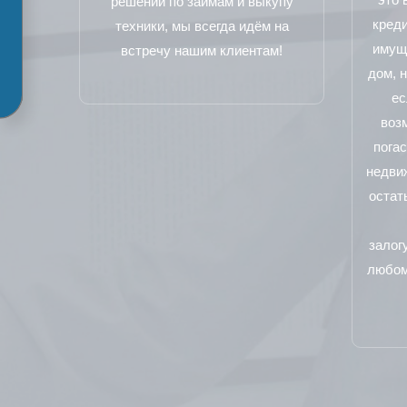
решений по займам и выкупу
креди
техники, мы всегда идём на
имущ
встречу нашим клиентам!
дом, н
ес
воз
погас
недвиж
остат
залог
любом