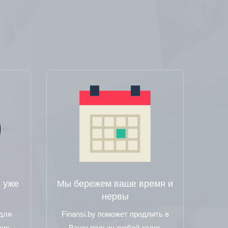
 уже
Мы бережем ваше время и
нервы
 для
Finansi.by поможет продлить в
ших
Вашу пользу любой залог.