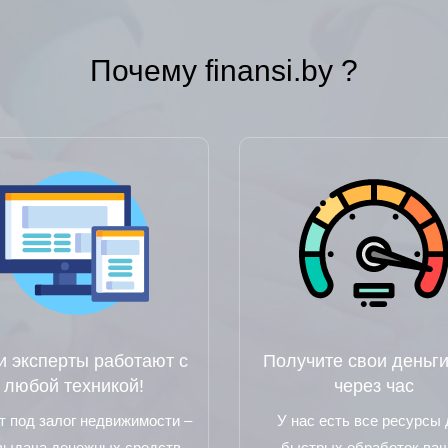
Почему finansi.by ?
 эксперты работают с
Получите свои деньги
любой техникой!
через час
т под залог недвижимости –
У нас есть все ресурсы
выдача денежных средств
быстрых обработок ва