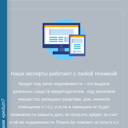
Наши эксперты работают с любой техникой!
Кредит под залог недвижимости – это выдача
денежных средств кредитодателем , под залоговое
имущество заемщика (квартира, дом, нежилое
Дадут ли вам кредит?
помещение и т.п.), и если в заемщика не будет
возможности закрыть долг, он погасить кредит за счет
этой же недвижимости. Finansi.by поможет остаться и с