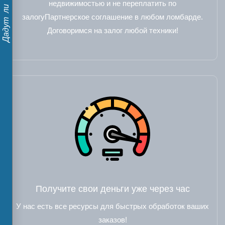
недвижимостью и не переплатить по
залогуПартнерское соглашение в любом ломбарде.
Договоримся на залог любой техники!
Получите свои деньги уже через час
У нас есть все ресурсы для быстрых обработок ваших
заказов!