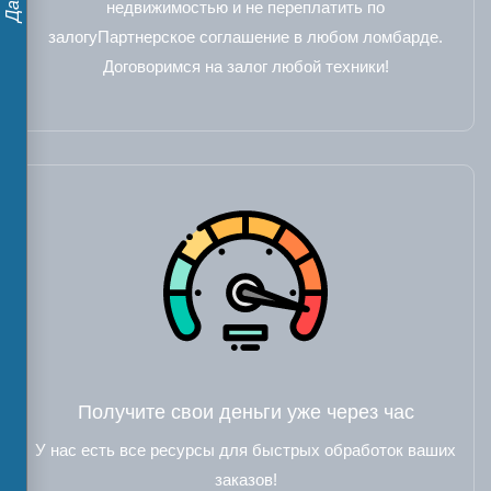
недвижимостью и не переплатить по
залогуПартнерское соглашение в любом ломбарде.
Договоримся на залог любой техники!
Получите свои деньги уже через час
У нас есть все ресурсы для быстрых обработок ваших
заказов!