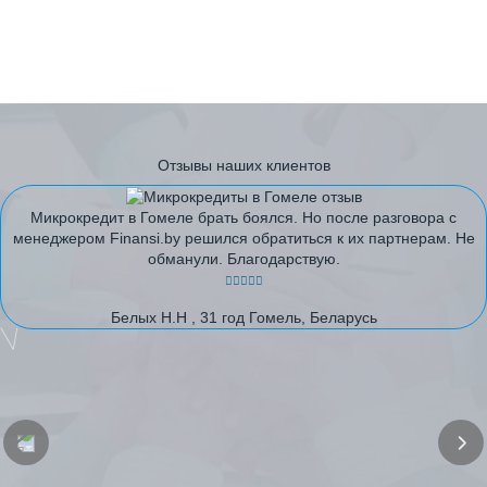
Отзывы наших клиентов
Микрокредит в Гомеле брать боялся. Но после разговора с
менеджером Finansi.by решился обратиться к их партнерам. Не
обманули. Благодарствую.
Белых Н.Н , 31 год Гомель, Беларусь