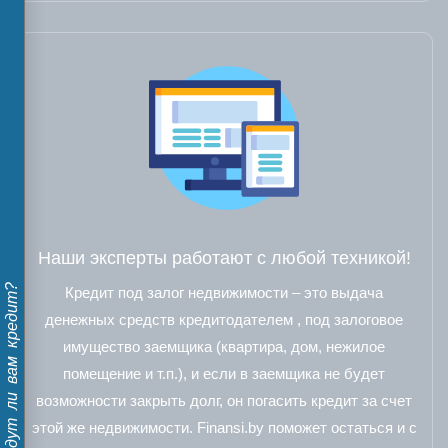
Наши эксперты работают с любой техникой!
Дадут ли вам кредит?
Кредит под залог недвижимости – это выдача
денежных средств кредитодателем , под залоговое
имущество заемщика (квартира, дом, нежилое
помещение и т.п.), и если в заемщика не будет
возможности закрыть долг, он погасить кредит за счет
этой же недвижимости. Finansi.by поможет остаться и с