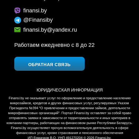
finansi.by
@Finansiby
finansi.by@yandex.ru
Работаем ежедневно c 8 до 22
ОБРАТНАЯ СВЯЗЬ
ЮРИДИЧЕСКАЯ ИНФОРМАЦИЯ
Finansi.by не оказывает услуг по оформлению и предоставлению населению
микрозаймов, кредитов и других финансовых услуг, регулируемых Указом
Президента №394 "О привлечении и предоставлении займов, деятельности
микрофинансовых организаций". Портал Finansi.by оставляет за собой право
отправлять заявки в зависимости от территориальности и иных критериев в
компании-партнеры, работающих на финансовом рынке Республики Беларусь.
Finansi.by осуществляет прочую вспомогательную деятельность в сфере
финансовых услуг, кроме страхования и пенсионного обеспечения
ИП Ермачков В.О. УНП 491270204 © 2026 Finansi.by.