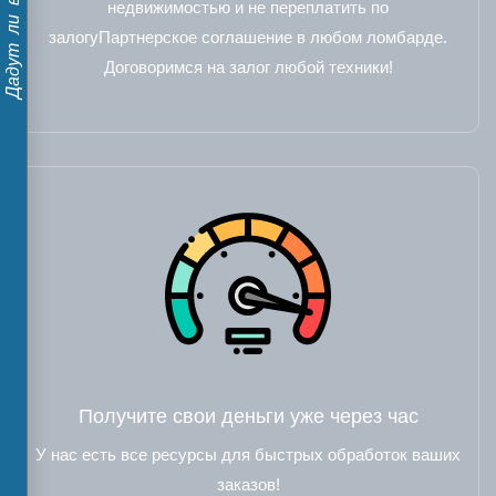
недвижимостью и не переплатить по
залогуПартнерское соглашение в любом ломбарде.
Договоримся на залог любой техники!
Получите свои деньги уже через час
У нас есть все ресурсы для быстрых обработок ваших
заказов!