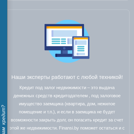
Наши эксперты работают с любой техникой!
Кредит под залог недвижимости – это выдача
денежных средств кредитодателем , под залоговое
имущество заемщика (квартира, дом, нежилое
Дадут ли вам кредит?
помещение и т.п.), и если в заемщика не будет
возможности закрыть долг, он погасить кредит за счет
этой же недвижимости. Finansi.by поможет остаться и с