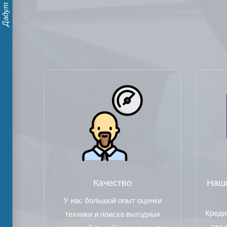
Качество
Наши
У нас большой опыт оценки
Креди
техники и поиска выгодных
это 