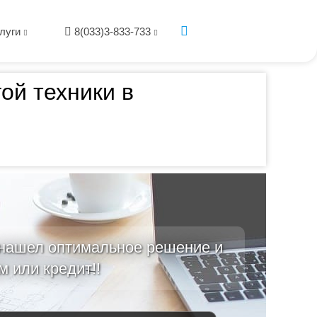
луги
8(033)3-833-733
ой техники в
 нашел оптимальное решение и
м или кредит!!