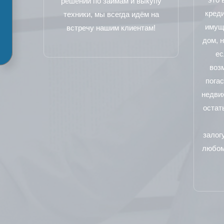
решений по займам и выкупу
креди
техники, мы всегда идём на
имущ
встречу нашим клиентам!
дом, н
ес
воз
погас
недвиж
остат
залог
любом