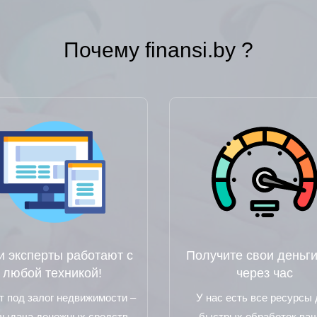
Почему finansi.by ?
 эксперты работают с
Получите свои деньги
любой техникой!
через час
т под залог недвижимости –
У нас есть все ресурсы
выдача денежных средств
быстрых обработок ва