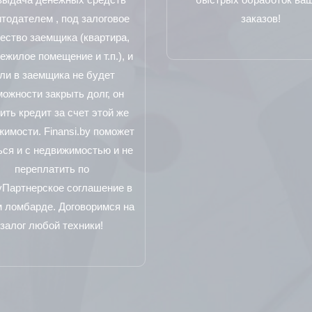
тодателем , под залоговое
заказов!
ество заемщика (квартира,
ежилое помещение и т.п.), и
ли в заемщика не будет
можности закрыть долг, он
ить кредит за счет этой же
имости. Finansi.by поможет
ься и с недвижимостью и не
переплатить по
уПартнерское соглашение в
 ломбарде. Договоримся на
залог любой техники!