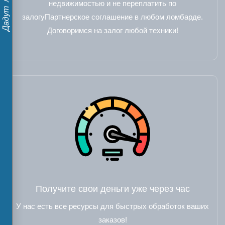
недвижимостью и не переплатить по
залогуПартнерское соглашение в любом ломбарде.
Договоримся на залог любой техники!
Получите свои деньги уже через час
У нас есть все ресурсы для быстрых обработок ваших
заказов!