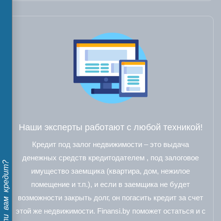
Наши эксперты работают с любой техникой!
Кредит под залог недвижимости – это выдача
денежных средств кредитодателем , под залоговое
Дадут ли вам кредит?
имущество заемщика (квартира, дом, нежилое
помещение и т.п.), и если в заемщика не будет
возможности закрыть долг, он погасить кредит за счет
этой же недвижимости. Finansi.by поможет остаться и с