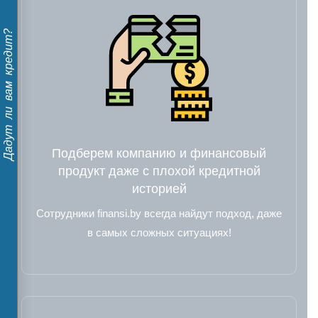
Дадут ли вам кредит?
Подберем компанию и финансовый
продукт даже с плохой кредитной
историей
Сотрудники finansi.by всегда найдут подход, даже
в самых сложных ситуациях!