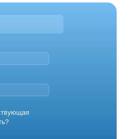
йствующая
ть?