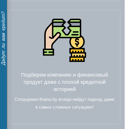
Дадут ли вам кредит?
Подберем компанию и финансовый
продукт даже с плохой кредитной
историей
Сотрудники finansi.by всегда найдут подход, даже
в самых сложных ситуациях!