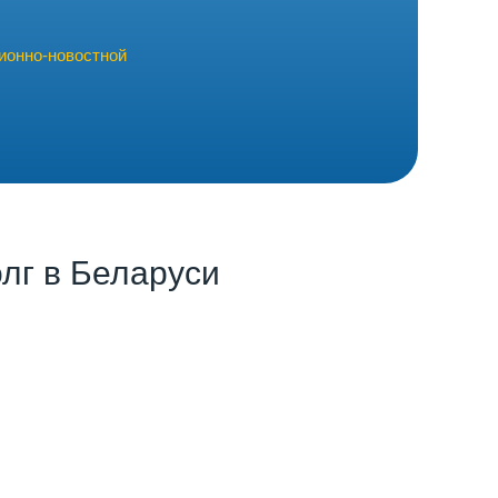
ионно-новостной
лг в Беларуси