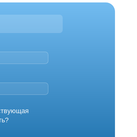
йствующая
ть?