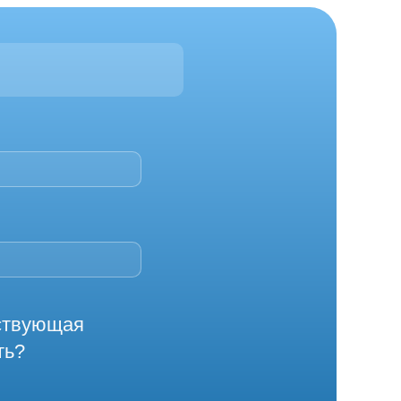
йствующая
ть?