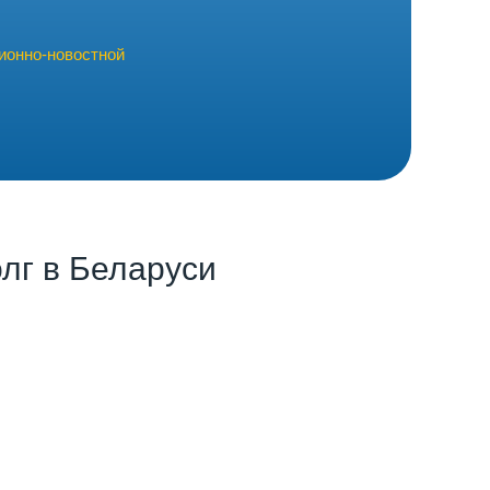
ионно-новостной
лг в Беларуси