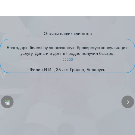
Отзывы наших клиентов
Благодарю finansi.by за оказанную брокерскую консультацию
услугу. Деньги в долг в Гродно получил быстро.
Филин И.И. , 35 лет Гродно, Беларусь