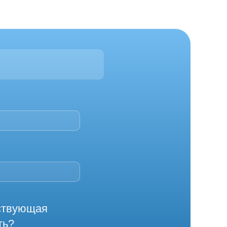
йствующая
ть?