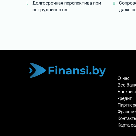
Долгосрочная перспектива при
Сопров
сотрудничестве
даже п
О нас
Все бан
Банковс
кредит
Партнер
Франши
Контакт
Карта са