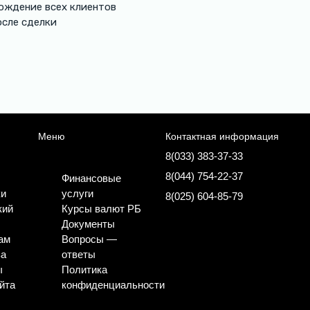
ождение всех клиентов
осле сделки
Меню
Контактная информация
8(033) 383-37-33
8(044) 754-22-37
Финансовые
ки
услуги
8(025) 604-85-79
кий
Курсы валют РБ
Документы
ам
Вопросы —
за
ответы
ы
Политика
йта
конфиденциальности