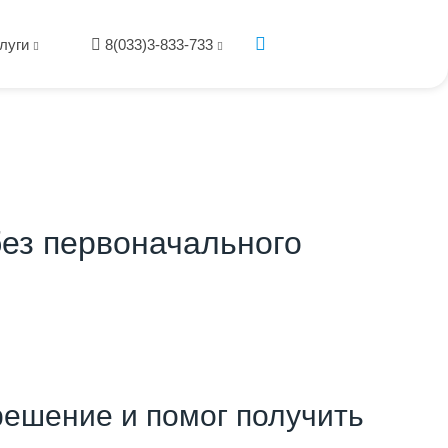
луги
8(033)3-833-733
без первоначального
ешение и помог получить