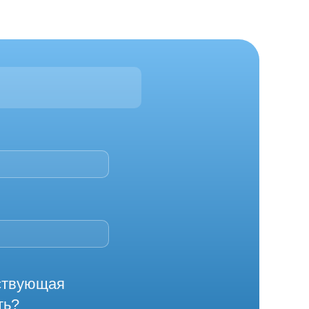
йствующая
ть?