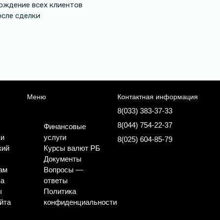
ождение всех клиентов
осле сделки
Меню
Контактная информация
8(033) 383-37-33
8(044) 754-22-37
Финансовые
ки
услуги
8(025) 604-85-79
кий
Курсы валют РБ
Документы
ам
Вопросы —
за
ответы
ы
Политика
йта
конфиденциальности