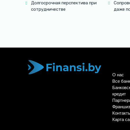
Долгосрочная перспектива при
Сопров
сотрудничестве
даже п
О нас
Все бан
Банковс
кредит
Партнер
Франши
Контакт
Карта са