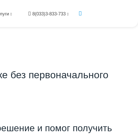
луги
8(033)3-833-733
ке без первоначального
ешение и помог получить